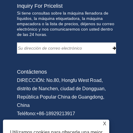
Inquiry For Pricelist
Si tiene consultas sobre la máquina llenadora de
líquidos, la máquina etiquetadora, la máquina
empacadora o la lista de precios, déjenos su correo
electrónico y nos comunicaremos con usted dentro
de las 24 horas.
Contáctenos
DIRECCIÓN: No.80, Hongfu West Road,
distrito de Nanchen, ciudad de Dongguan,
República Popular China de Guangdong,
China
Teléfono:
+86-18929213917
Teléfono:
+86-769-22311951
X
Correo electrónico:
Info@sammipack.com
Utilizamos cookies para ofrecerle una mejor