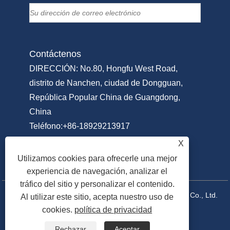
Contáctenos
DIRECCIÓN: No.80, Hongfu West Road,
distrito de Nanchen, ciudad de Dongguan,
República Popular China de Guangdong,
China
Teléfono:
+86-18929213917
Teléfono:
+86-769-22311951
X
Correo electrónico:
Info@sammipack.com
Utilizamos cookies para ofrecerle una mejor
experiencia de navegación, analizar el
tráfico del sitio y personalizar el contenido.
Copyright © 2025 Dongguan Sammi Packing Machine Co., Ltd.
Al utilizar este sitio, acepta nuestro uso de
cookies.
política de privacidad
Todos los derechos reservados.
Enlaces
Sitemap
RSS
XML
Privacy Policy
Rechazar
Aceptar