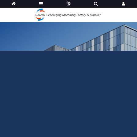
Sitemap
Hogar
Sobre nosotros
Perfil de la empresa
|
Preguntas frecuentes
Productos