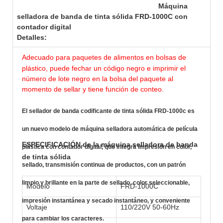
Máquina
selladora de banda de tinta sólida FRD-1000C con
contador digital
Detalles:
Adecuado para paquetes de alimentos en bolsas de
plástico, puede fechar un código negro e imprimir el
número de lote negro en la bolsa del paquete al
momento de sellar y tiene función de conteo.
El sellador de banda codificante de tinta sólida FRD-1000c es
un nuevo modelo de máquina selladora automática de película
ESPECIFICACIÓN de la máquina selladora de banda
plástica con contador digital, que integra impresión en color,
de tinta sólida
sellado, transmisión continua de productos, con un patrón
limpio y brillante en la parte de sellado, color seleccionable,
Modelo
FRD-1000C
impresión instantánea y secado instantáneo, y conveniente
Voltaje
110/220V 50-60Hz
para cambiar los caracteres.