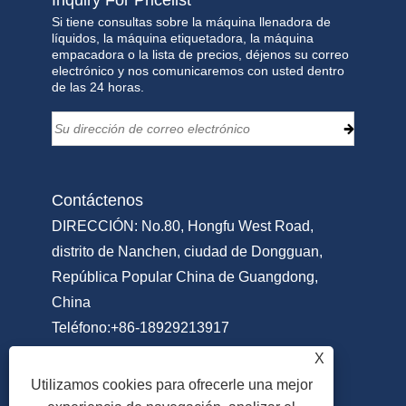
Si tiene consultas sobre la máquina llenadora de
líquidos, la máquina etiquetadora, la máquina
empacadora o la lista de precios, déjenos su correo
electrónico y nos comunicaremos con usted dentro
de las 24 horas.
Contáctenos
DIRECCIÓN: No.80, Hongfu West Road,
distrito de Nanchen, ciudad de Dongguan,
República Popular China de Guangdong,
China
Teléfono:
+86-18929213917
Teléfono:
+86-769-22311951
X
Correo electrónico:
Info@sammipack.com
Utilizamos cookies para ofrecerle una mejor