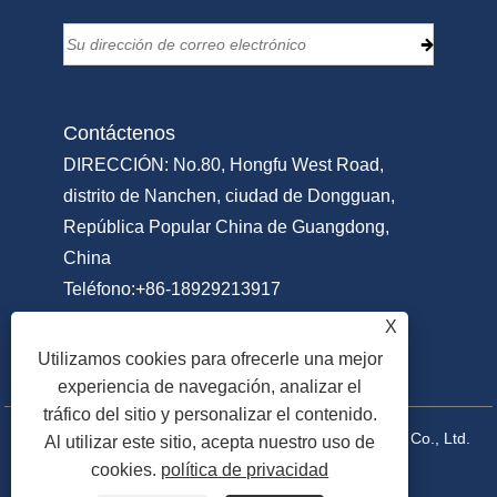
Contáctenos
DIRECCIÓN: No.80, Hongfu West Road,
distrito de Nanchen, ciudad de Dongguan,
República Popular China de Guangdong,
China
Teléfono:
+86-18929213917
Teléfono:
+86-769-22311951
X
Correo electrónico:
Info@sammipack.com
Utilizamos cookies para ofrecerle una mejor
experiencia de navegación, analizar el
tráfico del sitio y personalizar el contenido.
Copyright © 2025 Dongguan Sammi Packing Machine Co., Ltd.
Al utilizar este sitio, acepta nuestro uso de
cookies.
política de privacidad
Todos los derechos reservados.